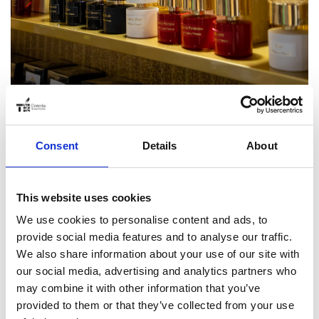
Si è conclusa da pochi giorni la tredicesima edizione di
Esxence a Milano, negli spazi di Allianz MiCo, Milano
Consent
Details
About
Convention Centre, all’interno del CityLife District.
Siamo molto soddisfatti dell’incredibile affluenza e di tutti
This website uses cookies
gli incontri con i nostri partner commerciali. Come ogni
We use cookies to personalise content and ads, to
anno è un momento fondamentale per ritrovarsi tra
provide social media features and to analyse our traffic.
colleghi e operatori di settore, per presentare le ultime
We also share information about your use of our site with
novità e conoscere volti nuovi.
our social media, advertising and analytics partners who
may combine it with other information that you’ve
provided to them or that they’ve collected from your use