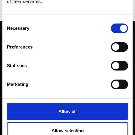
of their services.
Consent
Necessary
Selection
Collezioni
Preferences
Candele
Body Care
Statistics
Layering
Fragrance Wheel
Marketing
Diario
Shop
Contatti
Allow all
Allow selection
Privacy Policy