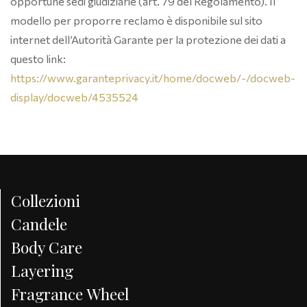
opportune sedi giudiziarie (art. 79 del Regolamento). Il
modello per proporre reclamo è disponibile sul sito
internet dell’Autorità Garante per la protezione dei dati a
questo link:
https://www.garanteprivacy.it/home/docweb/-/docweb-
display/docweb/4535524
Collezioni
Candele
Body Care
Layering
Fragrance Wheel