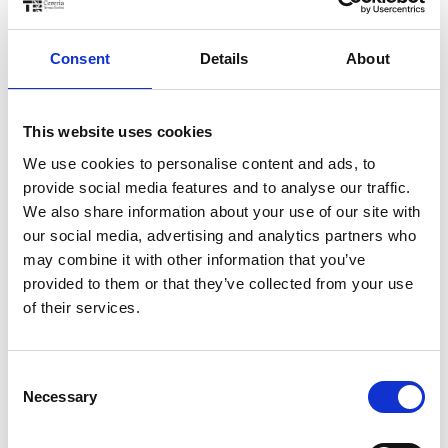
compreso il loro consenso e la revoca, sono
disponibili nel documento “Gestione cookie”
Consent
Details
About
presente anche nel piè di pagina.
4) Social Media Policy: Informazioni
circa il trattamento dei dati personali
This website uses cookies
effettuati attraverso le piattaforme di
We use cookies to personalise content and ads, to
provide social media features and to analyse our traffic.
Social Media utilizzate Per le informazioni sui trattamenti di
We also share information about your use of our site with
our social media, advertising and analytics partners who
dati personali effettuati dai gestori delle piattaforme di
may combine it with other information that you’ve
Social Media si rimanda alle informazioni da questi rese
provided to them or that they’ve collected from your use
attraverso le rispettive privacy policy. Il Titolare del
of their services.
trattamento tratta i dati personali conferiti dagli utenti
attraverso le pagine delle piattaforme di Social Media
Consent
dedicate, nell’ambito delle sue finalità di promozione e
Necessary
Selection
pubblicizzazione aziendale, per gestire le interazioni con
gli utenti stessi (commenti, post pubblici, messaggi,